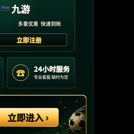
启每一场精
构筑无缝的体育信息服
毫秒级的数据同步与流
2026-06-05 06:59:49
2680次阅读