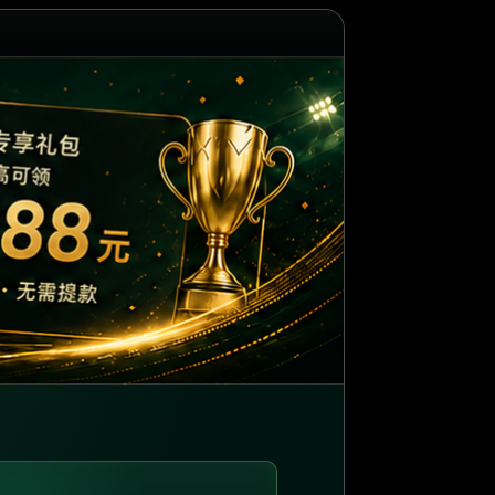
首
App
新闻
关于
页
资讯
我们