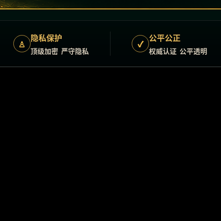
AC米兰是一家历史悠久且成就斐然的足球俱乐部
在赛场上的拼搏，更得益于其卓越的管理与领导策
争力，使其在足球界中脱颖而出。
成功管理的典范
在分析AC米兰的成功时，管理层的能力不可忽视
还必须制定长期发展战略，以确保俱乐部的持续
了重组，以适应快速变化的足球市场。这种灵活的
需求，从而保持其在行业中的领导地位。
明确的战略目标