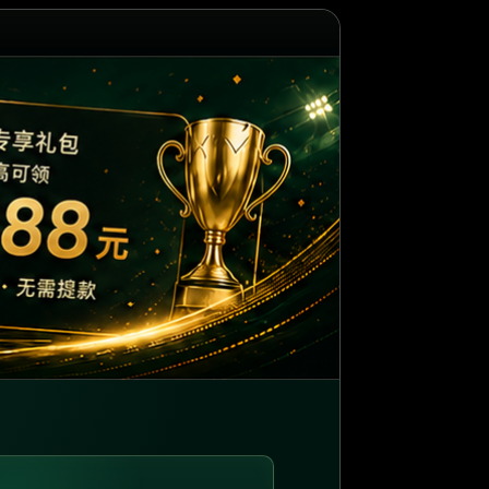
首
App
新闻
关于
页
资讯
我们