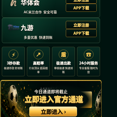
中枢，从这里开启每一
场精彩
汇聚实时赛况、多维数据解析与超清流媒体，
米
兰体育客户端
与网页端协同，为您构筑无缝的体
育信息服务体验。无论您追踪的是欧洲五大联
赛、NBA季后赛还是电竞赛场，我们都能提供毫
秒级的数据同步与流畅的观看体验。
首页
/
新闻资讯
/ 正文
2026-06-07 06:59:49
971次阅读