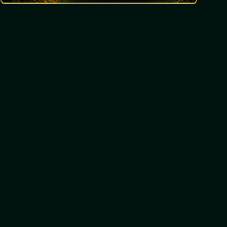
米兰体育精神如何激励年轻人前行
本文由开云编辑部整理发布，为您带来最新、最专业的体育
赛事解读与深度分析。我们致力于为每一位体育爱好者提供
有价值的资讯内容。
在追求成功的路上，年轻人常常面临各种挑战与困
难。无论是学业、职业还是个人生活的瓶颈，都会让
他们感到迷茫。这时，
米兰体育精神
便成为了一种强
大的精神鼓励，启发着年轻人不断前行，展现出勇敢
与坚持的力量。