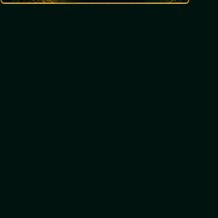
国际米兰体育文化传承
本文由开云编辑部整理发布，为您带来最新、最专业的体育
赛事解读与深度分析。我们致力于为每一位体育爱好者提供
有价值的资讯内容。
在足球的广阔领域中，国际米兰不仅仅是一支队伍，
更是一种文化的象征。自1908年成立以来，这家俱乐
部以其独特的历史背景和丰厚的文化底蕴，深深植根
于全世界球迷的心中。因此，探寻国际米兰的体育文
化传承，不仅仅是了解一支足球队，还是体会一种凝
聚人心的精神。