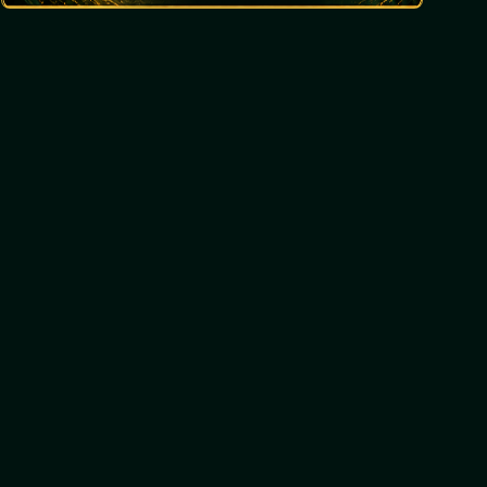
如何找到米兰体育的地址
本文由开云编辑部整理发布，为您带来最新、最专业的体育
赛事解读与深度分析。我们致力于为每一位体育爱好者提供
有价值的资讯内容。
在寻找米兰体育的地址时，您可能会面临多种选择。
米兰作为意大利的时尚之都和体育中心，吸引了大量
旅游者和运动爱好者。这篇文章将为您提供详细的信
息，帮助您快速找到米兰体育的地址及相关信息。
了解米兰体育的概念