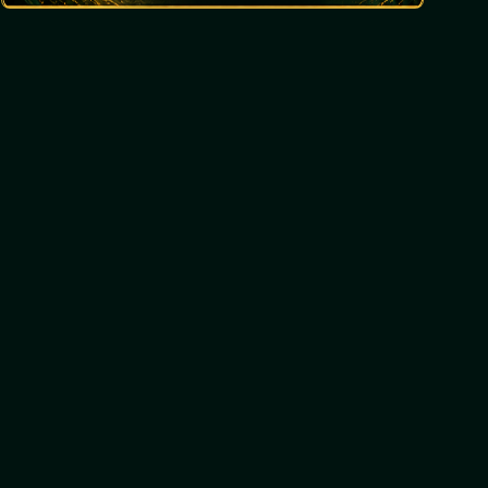
米兰足球俱乐部财务状况
本文由开云编辑部整理发布，为您带来最新、最专业的体育
赛事解读与深度分析。我们致力于为每一位体育爱好者提供
有价值的资讯内容。
在当今足球界，财务状况不仅影响俱乐部的日常运
营，更关乎其在球场上的竞争力。米兰足球俱乐部，
作为意甲历史最为悠久和成功的球队之一，其财务状
况近日引发了广泛关注。了解米兰足球俱乐部的财务
动向，不仅对球迷和投资者有重要意义，也为研究体
育经济提供了案例。