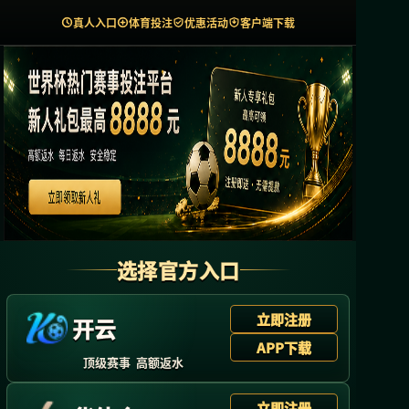
米兰体育
—— 赛事数据