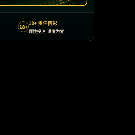
败。尤其是意甲联赛中的国际米兰与AC米
在这场米兰德比中，两队的战术博弈不仅彰
术理念的深刻内涵。本文将深入解密两队在
后的策略与思考。
教练的指导下
，球队采用的是具有层次感的
势在于中场的控制能力，通过两个后腰的设定，
的进攻。
中场球员通过高位逼抢来限制对手的传球线
员利用速度和技术不断向对方施压，例如通