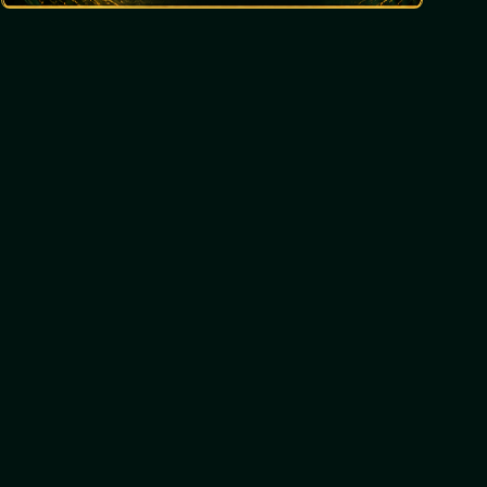
米兰体育的方向及交通攻略
本文由开云编辑部整理发布，为您带来最新、最专业的体育
赛事解读与深度分析。我们致力于为每一位体育爱好者提供
有价值的资讯内容。
米兰是意大利著名的体育之都，凭借丰富的足球文化
和多样的体育活动吸引了无数游客和体育爱好者。它
不仅是AC米兰和国际米兰的主场，更是许多大型体育
赛事的举办地。如果你计划前往米兰享受一场精彩的
比赛或者探索这座城市的体育氛围，了解交通攻略将
对你的行程大有裨益。