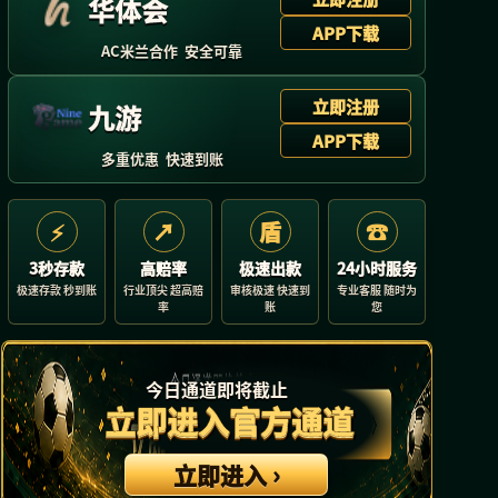
中枢，从这里开启每一
场精彩
汇聚实时赛况、多维数据解析与超清流媒体，
米
兰体育客户端
与网页端协同，为您构筑无缝的体
育信息服务体验。无论您追踪的是欧洲五大联
赛、NBA季后赛还是电竞赛场，我们都能提供毫
秒级的数据同步与流畅的观看体验。
首页
/
新闻资讯
/ 正文
2026-06-21 06:59:43
766次阅读